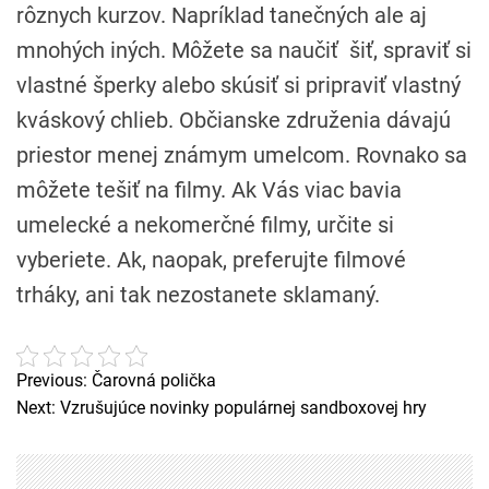
rôznych kurzov. Napríklad tanečných ale aj
mnohých iných. Môžete sa naučiť šiť, spraviť si
vlastné šperky alebo skúsiť si pripraviť vlastný
kváskový chlieb. Občianske združenia dávajú
priestor menej známym umelcom. Rovnako sa
môžete tešiť na filmy. Ak Vás viac bavia
umelecké a nekomerčné filmy, určite si
vyberiete. Ak, naopak, preferujte filmové
trháky, ani tak nezostanete sklamaný.
Previous:
Čarovná polička
N
Next:
Vzrušujúce novinky populárnej sandboxovej hry
a
v