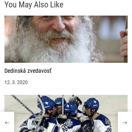
You May Also Like
p
ě
v
e
k
Dedinská zvedavosť
12. 3. 2020