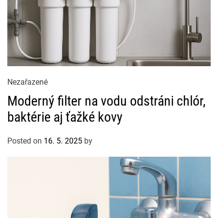
C
Nezařazené
a
Moderný filter na vodu odstráni chlór,
t
baktérie aj ťažké kovy
e
g
Posted on
16. 5. 2025
by
o
r
i
e
s