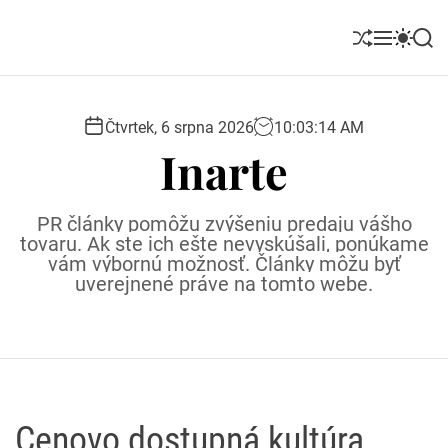
S
k
S
M
S
S
i
h
e
w
e
u
n
i
a
p
ff
u
t
r
t
l
c
c
Čtvrtek, 6 srpna 2026
10
:
03
:
15
AM
o
e
h
h
Inarte
c
c
o
o
l
n
PR články pomôžu zvýšeniu predaju vášho
o
t
tovaru. Ak ste ich ešte nevyskúšali, ponúkame
r
e
vám výbornú možnosť. Články môžu byť
m
uverejnené práve na tomto webe.
o
n
d
t
e
Cenovo dostupná kultúra