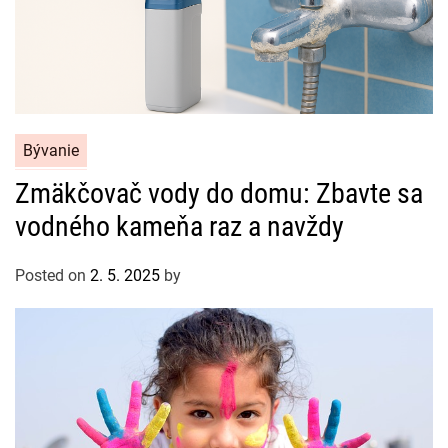
C
Bývanie
a
Zmäkčovač vody do domu: Zbavte sa
t
vodného kameňa raz a navždy
e
g
o
Posted on
2. 5. 2025
by
r
i
e
s