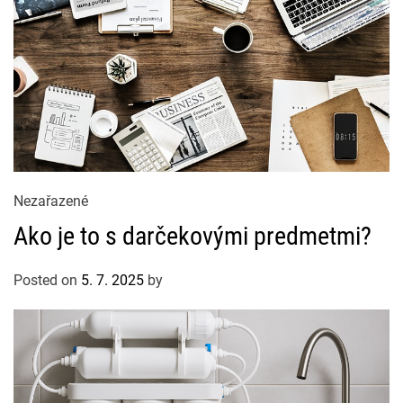
C
Nezařazené
a
Ako je to s darčekovými predmetmi?
t
e
Posted on
5. 7. 2025
by
g
o
r
i
e
s