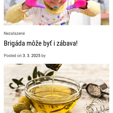
C
Nezařazené
a
Brigáda môže byť i zábava!
t
e
Posted on
3. 3. 2025
by
g
o
r
i
e
s