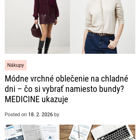
C
Nákupy
a
Módne vrchné oblečenie na chladné
t
dni – čo si vybrať namiesto bundy?
e
g
MEDICINE ukazuje
o
r
Posted on
18. 2. 2026
by
i
e
s