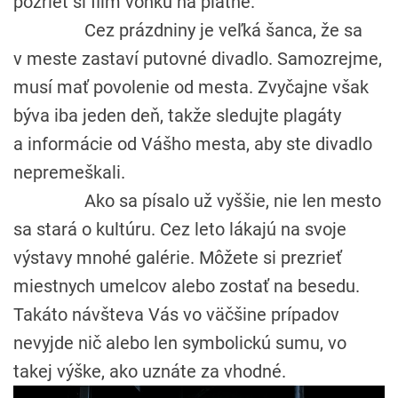
pozrieť si film vonku na plátne.
Cez prázdniny je veľká šanca, že sa
v meste zastaví putovné divadlo. Samozrejme,
musí mať povolenie od mesta. Zvyčajne však
býva iba jeden deň, takže sledujte plagáty
a informácie od Vášho mesta, aby ste divadlo
nepremeškali.
Ako sa písalo už vyššie, nie len mesto
sa stará o kultúru. Cez leto lákajú na svoje
výstavy mnohé galérie. Môžete si prezrieť
miestnych umelcov alebo zostať na besedu.
Takáto návšteva Vás vo väčšine prípadov
nevyjde nič alebo len symbolickú sumu, vo
takej výške, ako uznáte za vhodné.