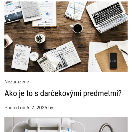
e
s
C
Nezařazené
a
Ako je to s darčekovými predmetmi?
t
e
Posted on
5. 7. 2025
by
g
o
r