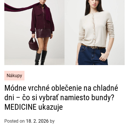
C
Nákupy
a
Módne vrchné oblečenie na chladné
t
dni – čo si vybrať namiesto bundy?
e
g
MEDICINE ukazuje
o
r
Posted on
18. 2. 2026
by
i