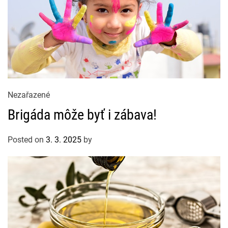
C
Nezařazené
a
Brigáda môže byť i zábava!
t
e
Posted on
3. 3. 2025
by
g
o
r
i
e
s