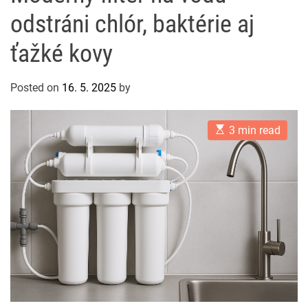
odstráni chlór, baktérie aj
ťažké kovy
Posted on
16. 5. 2025
by
E
3 min read
s
t
i
m
a
t
e
d
r
e
a
d
t
i
m
e