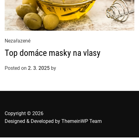
C
Nezařazené
a
Top domáce masky na vlasy
t
e
Posted on
2. 3. 2025
by
g
o
r
i
e
s
Copyright © 2026
Designed & Developed by
ThemeinWP Team