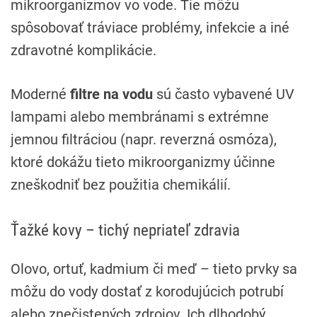
mikroorganizmov vo vode. Tie môžu
spôsobovať tráviace problémy, infekcie a iné
zdravotné komplikácie.
Moderné
filtre na vodu
sú často vybavené UV
lampami alebo membránami s extrémne
jemnou filtráciou (napr. reverzná osmóza),
ktoré dokážu tieto mikroorganizmy účinne
zneškodniť bez použitia chemikálií.
Ťažké kovy – tichý nepriateľ zdravia
Olovo, ortuť, kadmium či meď – tieto prvky sa
môžu do vody dostať z korodujúcich potrubí
alebo znečistených zdrojov. Ich dlhodobý