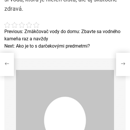
zdravá.
Previous:
Zmäkčovač vody do domu: Zbavte sa vodného
N
kameňa raz a navždy
a
Next:
Ako je to s darčekovými predmetmi?
v
i
g
a
c
e
p