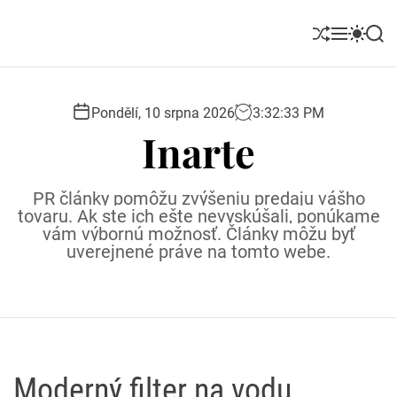
S
k
S
M
S
S
i
h
e
w
e
u
n
i
a
p
ff
u
t
r
t
l
c
c
Pondělí, 10 srpna 2026
3
:
32
:
34
PM
o
e
h
h
Inarte
c
c
o
o
l
n
PR články pomôžu zvýšeniu predaju vášho
o
t
tovaru. Ak ste ich ešte nevyskúšali, ponúkame
r
e
vám výbornú možnosť. Články môžu byť
m
uverejnené práve na tomto webe.
o
n
d
t
e
Moderný filter na vodu