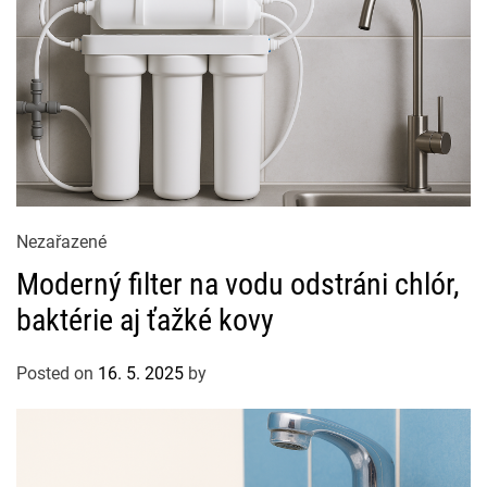
i
e
s
C
Nezařazené
a
Moderný filter na vodu odstráni chlór,
t
baktérie aj ťažké kovy
e
g
Posted on
16. 5. 2025
by
o
r
i
e
s