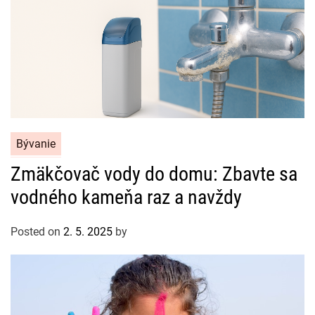
C
Bývanie
a
Zmäkčovač vody do domu: Zbavte sa
t
vodného kameňa raz a navždy
e
g
o
Posted on
2. 5. 2025
by
r
i
e
s