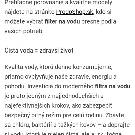
Prehľadné porovnanie a kvalitné modely
nájdete na stránke
ProdoShop.sk
, kde si
môžete vybrať
filter na vodu
presne podľa
vašich potrieb.
Čistá voda = zdravší život
Kvalita vody, ktorú denne konzumujeme,
priamo ovplyvňuje naše zdravie, energiu a
pohodu. Investícia do moderného
filtra na vodu
je preto jedným z najjednoduchších a
najefektívnejších krokov, ako zabezpečiť
bezpečný pitný režim pre celú rodinu. Zbavte
sa chlóru, baktérií a ťažkých kovov – a doprajte
si vodu, ktorá je nielen čistá, ale aj skutočne