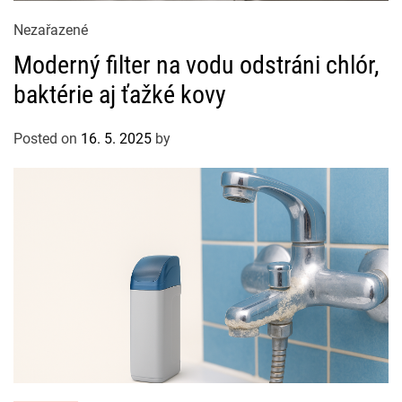
C
Nezařazené
a
Moderný filter na vodu odstráni chlór,
t
baktérie aj ťažké kovy
e
g
Posted on
16. 5. 2025
by
o
r
i
e
s