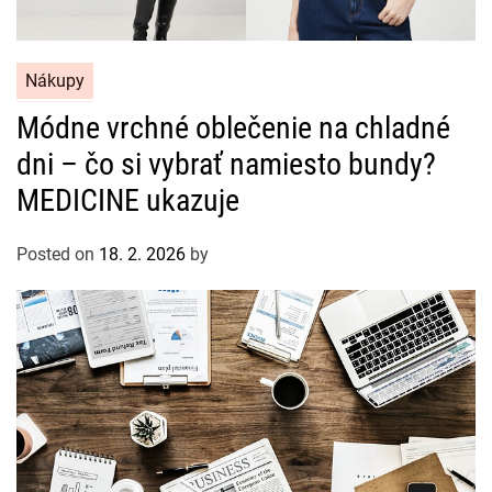
C
Nákupy
a
Módne vrchné oblečenie na chladné
t
dni – čo si vybrať namiesto bundy?
e
g
MEDICINE ukazuje
o
r
Posted on
18. 2. 2026
by
i
e
s