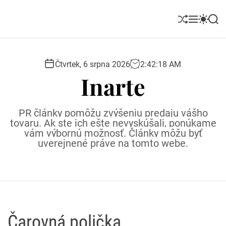
S
k
S
M
S
S
i
h
e
w
e
u
n
i
a
p
ff
u
t
r
t
l
c
c
Čtvrtek, 6 srpna 2026
2
:
42
:
19
AM
o
e
h
h
Inarte
c
c
o
o
l
n
PR články pomôžu zvýšeniu predaju vášho
o
t
tovaru. Ak ste ich ešte nevyskúšali, ponúkame
r
e
vám výbornú možnosť. Články môžu byť
m
uverejnené práve na tomto webe.
o
n
d
t
e
Čarovná polička