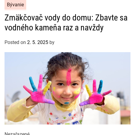
C
Bývanie
a
Zmäkčovač vody do domu: Zbavte sa
t
vodného kameňa raz a navždy
e
g
o
Posted on
2. 5. 2025
by
r
i
e
s
C
Nezařazené