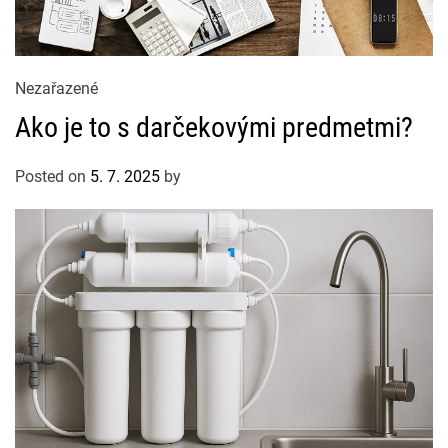
C
Nezařazené
a
Ako je to s darčekovými predmetmi?
t
e
Posted on
5. 7. 2025
by
g
o
r
i
e
s