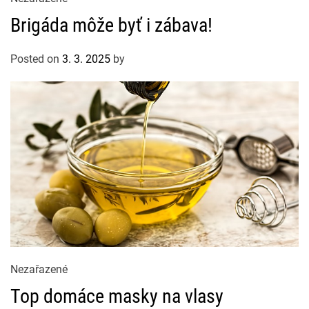
a
Brigáda môže byť i zábava!
t
e
Posted on
3. 3. 2025
by
g
o
r
i
e
s
C
Nezařazené
a
Top domáce masky na vlasy
t