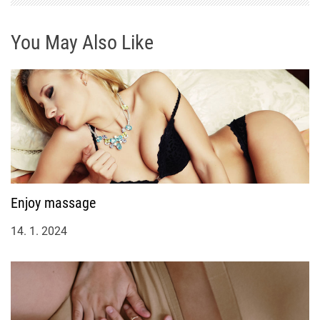
s
p
You May Also Like
ě
v
e
k
Enjoy massage
14. 1. 2024