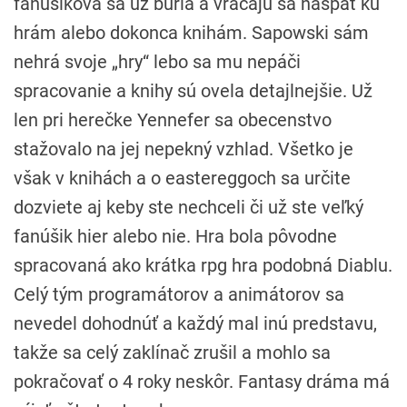
fanúšikova sa už búria a vracajú sa naspäť ku
hrám alebo dokonca knihám. Sapowski sám
nehrá svoje „hry“ lebo sa mu nepáči
spracovanie a knihy sú ovela detajlnejšie. Už
len pri herečke Yennefer sa obecenstvo
stažovalo na jej nepekný vzhlad. Všetko je
však v knihách a o eastereggoch sa určite
dozviete aj keby ste nechceli či už ste veľký
fanúšik hier alebo nie. Hra bola pôvodne
spracovaná ako krátka rpg hra podobná Diablu.
Celý tým programátorov a animátorov sa
nevedel dohodnúť a každý mal inú predstavu,
takže sa celý zaklínač zrušil a mohlo sa
pokračovať o 4 roky neskôr. Fantasy dráma má