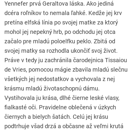
Yennefer prvá Geraltova láska. Ako jediná
dcéra roľníkov to nemala ľahké. Kedže jej krv
pretína elfská línia po svojej matke za ktorý
mohol jej nepekný hrb, po odchodu jej otca
začalo pre mladú poloelfku peklo. Zbitá od
svojej matky sa rozhodla ukončiť svoj život.
Práve v tedy ju zachránila čarodejnica Tissaiou
de Vries, pomocou mágie zbavila mladú slečnu
všetkých jej nedostatkov a vychovala z nej
krásmu mladú životaschopnú dámu.
Vystihovala ju krása, dlhé čierne leské vlasy,
fialkasté oči. Pravidelne oblečená v úzkych
čiernych a bielych šatách. Celú jej krásu
podtrhuje všad drzá a občasne až veľmi krutá