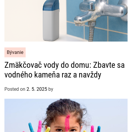
C
Bývanie
a
Zmäkčovač vody do domu: Zbavte sa
t
vodného kameňa raz a navždy
e
g
o
Posted on
2. 5. 2025
by
r
i
e
s