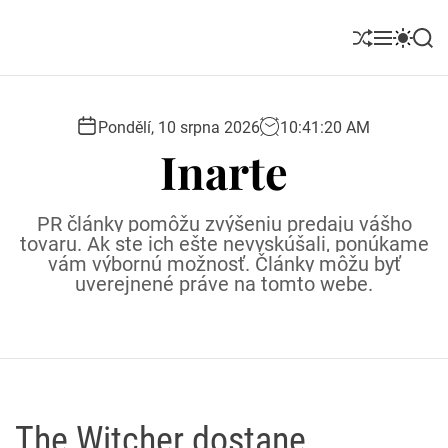
S
k
S
M
S
S
i
h
e
w
e
u
n
i
a
p
ff
u
t
r
t
l
c
c
Pondělí, 10 srpna 2026
10
:
41
:
21
AM
o
e
h
h
Inarte
c
c
o
o
l
n
PR články pomôžu zvýšeniu predaju vášho
o
t
tovaru. Ak ste ich ešte nevyskúšali, ponúkame
r
e
vám výbornú možnosť. Články môžu byť
m
uverejnené práve na tomto webe.
o
n
d
t
e
The Witcher dostane