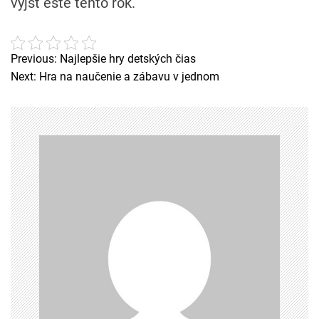
výjsť ešte tento rok.
Previous:
Najlepšie hry detských čias
N
Next:
Hra na naučenie a zábavu v jednom
a
v
i
g
a
c
e
p
r