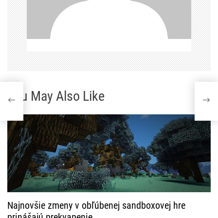
o
p
ř
í
s
You May Also Like
p
ě
v
e
k
Najnovšie zmeny v obľúbenej sandboxovej hre
prinášajú prekvapenie