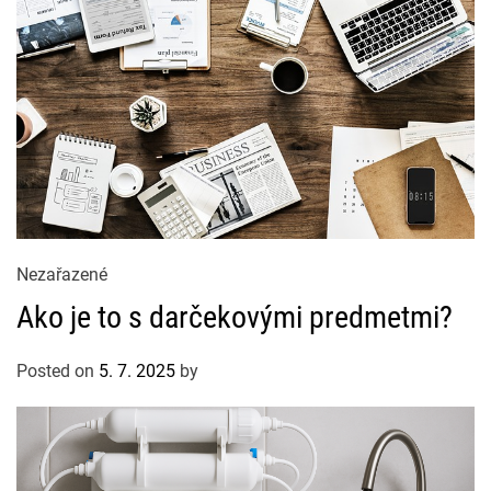
s
C
Nezařazené
a
Ako je to s darčekovými predmetmi?
t
e
Posted on
5. 7. 2025
by
g
o
r
i