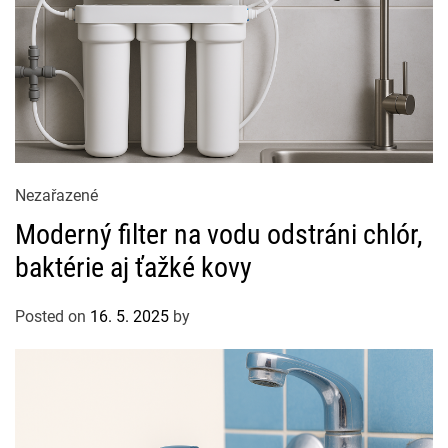
e
s
C
Nezařazené
a
Moderný filter na vodu odstráni chlór,
t
baktérie aj ťažké kovy
e
g
Posted on
16. 5. 2025
by
o
r
i
e
s