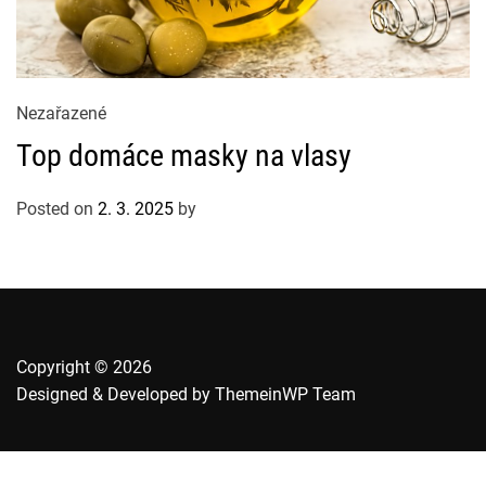
C
Nezařazené
a
Top domáce masky na vlasy
t
e
Posted on
2. 3. 2025
by
g
o
r
i
e
s
Copyright © 2026
Designed & Developed by
ThemeinWP Team