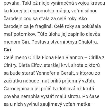
povaha. Taktiež nieje vynimočná svojou krásou
ku ktorej jej dopomohla mágia, veľmi silnou
čarodejnicou sa stala za celé roky. Ako
čarodejnica je fragilná. Celé roky sa pokúšala
mať potomkov. Túto úlohu jej zaplnilo dievča
menom Ciri. Postavu stvárni Anya Chalotra.
Ciri
Celé meno Cirilla Fiona Elen Riannon – Cirilla z
Cintry. Dieťa Elfov, staršiej krvi, sirota o ktorú
sa bude starať Yennefer a Geralt, s ktorou zo
začiatku nebude mať príliš príjemný vzťah.
Čarodejnica a jej príliš tvrdohlavá až krutá
povaha nemohla vystáť malú sirotu. Po čase
sa u nich vyvinul zaujímavý vzťah matka –