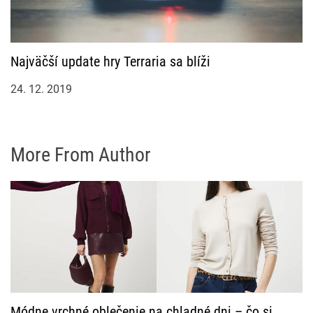
Najväčší update hry Terraria sa blíži
24. 12. 2019
More From Author
Módne vrchné oblečenie na chladné dni – čo si