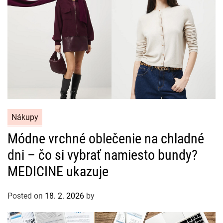
C
Nákupy
a
Módne vrchné oblečenie na chladné
t
dni – čo si vybrať namiesto bundy?
e
g
MEDICINE ukazuje
o
r
Posted on
18. 2. 2026
by
i
e