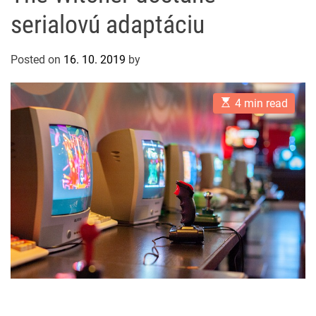
serialovú adaptáciu
Posted on
16. 10. 2019
by
E
4 min read
s
t
i
m
a
t
e
d
r
e
a
d
t
i
m
e