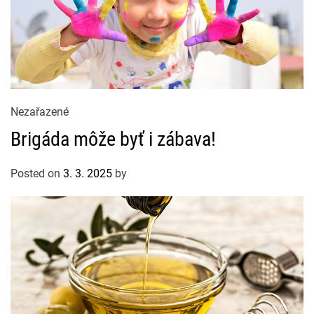
C
Nezařazené
a
Brigáda môže byť i zábava!
t
e
Posted on
3. 3. 2025
by
g
o
r
i
e
s