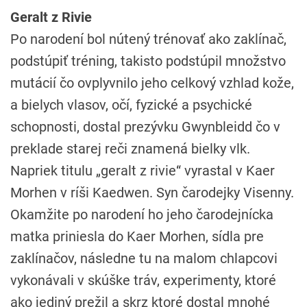
Geralt z Rivie
Po narodení bol nútený trénovať ako zaklínač,
podstúpiť tréning, takisto podstúpil množstvo
mutácií čo ovplyvnilo jeho celkový vzhlad kože,
a bielych vlasov, očí, fyzické a psychické
schopnosti, dostal prezývku Gwynbleidd čo v
preklade starej reči znamená bielky vlk.
Napriek titulu „geralt z rivie“ vyrastal v Kaer
Morhen v ríši Kaedwen. Syn čarodejky Visenny.
Okamžite po narodení ho jeho čarodejnícka
matka priniesla do Kaer Morhen, sídla pre
zaklínačov, následne tu na malom chlapcovi
vykonávali v skúške tráv, experimenty, ktoré
ako jediný prežil a skrz ktoré dostal mnohé