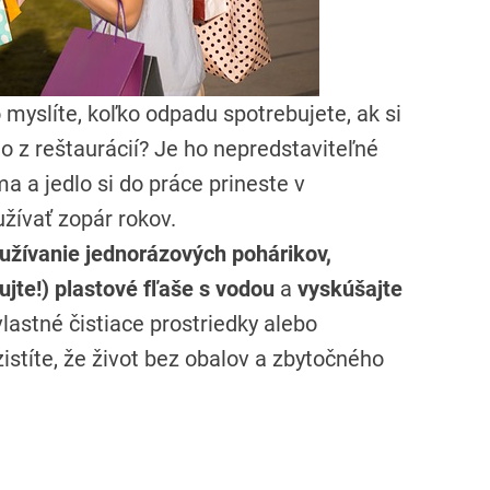
 myslíte, koľko odpadu spotrebujete, ak si
o z reštaurácií? Je ho nepredstaviteľné
a a jedlo si do práce prineste v
žívať zopár rokov.
oužívanie jednorázových pohárikov,
ujte!) plastové fľaše s vodou
a
vyskúšajte
vlastné čistiace prostriedky alebo
istíte, že život bez obalov a zbytočného