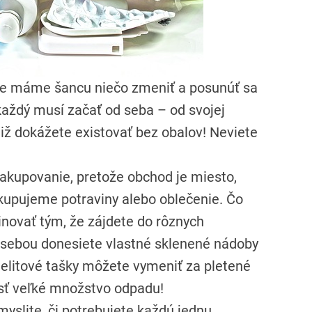
te máme šancu niečo zmeniť a posunúť sa
 každý musí začať od seba – od svojej
tiž dokážete existovať bez obalov! Neviete
akupovanie, pretože obchod je miesto,
kupujeme potraviny alebo oblečenie. Čo
inovať tým, že zájdete do rôznych
so sebou donesiete vlastné sklenené nádoby
elitové tašky môžete vymeniť za pletené
sť veľké množstvo odpadu!
myslite, či potrebujete každú jednu