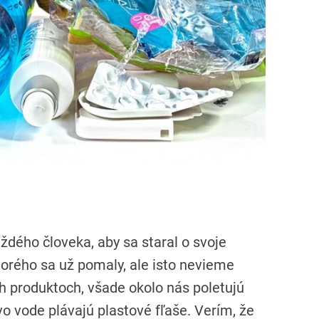
i
m
e
ždého človeka, aby sa staral o svoje
orého sa už pomaly, ale isto nevieme
h produktoch, všade okolo nás poletujú
vo vode plávajú plastové fľaše. Verím, že