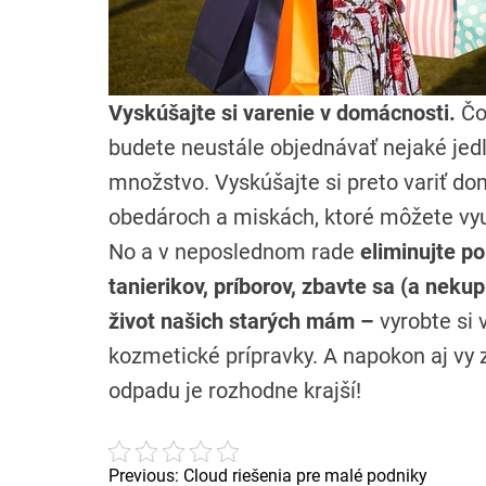
Vyskúšajte si varenie v domácnosti.
Čo
budete neustále objednávať nejaké jedl
množstvo. Vyskúšajte si preto variť dom
obedároch a miskách, ktoré môžete vyu
No a v neposlednom rade
eliminujte p
tanierikov, príborov, zbavte sa (a nekup
život našich starých mám –
vyrobte si 
kozmetické prípravky. A napokon aj vy z
odpadu je rozhodne krajší!
Previous:
Cloud riešenia pre malé podniky
N