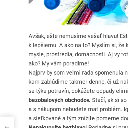
Avšak, ešte nemusíme vešať hlavu! Eš
k lepšiemu. A ako na to? Myslím si, že
mysle, prostredia, domácnosti. Aj vy to
ako? My vám poradíme!
Najprv by som veľmi rada spomenula n
kam zablúdime takmer denne, či už na
sa týka potravín, dokážete odpady elim
bezobalových obchodov.
Stačí, ak si 
a s nákupom nebudete mať problém. Ig
a sieťkované a tým znížite pomerne do
Nenakupujte bezhlavo
! Poriadne si pre