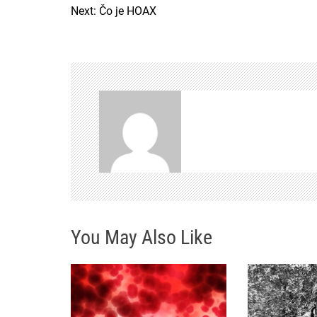
Next:
Čo je HOAX
a
v
i
g
a
c
e
p
You May Also Like
r
o
p