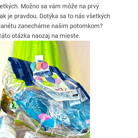
 všetkých. Možno sa vám môže na prvý
pak je pravdou. Dotýka sa to nás všetkých
kú planétu zanecháme našim potomkom?
táto otázka naozaj na mieste.