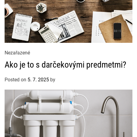
C
Nezařazené
a
Ako je to s darčekovými predmetmi?
t
e
Posted on
5. 7. 2025
by
g
o
r
i
e
s