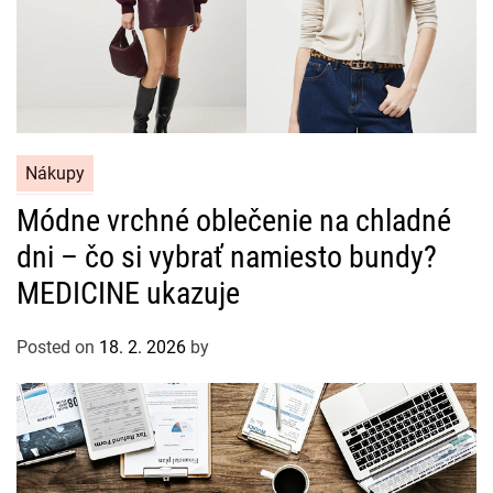
C
Nákupy
a
Módne vrchné oblečenie na chladné
t
dni – čo si vybrať namiesto bundy?
e
g
MEDICINE ukazuje
o
r
Posted on
18. 2. 2026
by
i
e
s