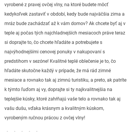
vyrobené z pravej ovčej vlny, na ktoré budete môcť
kedykoľvek zastaviť v období, kedy bude najväčšia zima a
mráz bude zachádzať až k vám domov? Ak chcete byť aj v
teple aj počas tých najchladnejších mesiacoch práve teraz
si doprajte to, čo chcete hľadáte a potrebujete s
najvýhodnejšími cenovej ponuky v nakupovaní s
predstihom v sezóne!
Kvalitné teplé oblečenie je to, čo
hľadáte skutočne každý v prípade, že má rád zimné
mesiace a rovnako tak aj zimnú turistiku, a preto, ak patríte
k týmto ľuďom aj vy, doprajte si ty najkvalitnejšia na
teplejšie kúsky, ktoré zahŕňajú vaše telo a rovnako tak aj
vašu dušu, vďaka krásnym a kvalitným kúskom,
vyrobeným ručnou prácou z ovčej vlny!