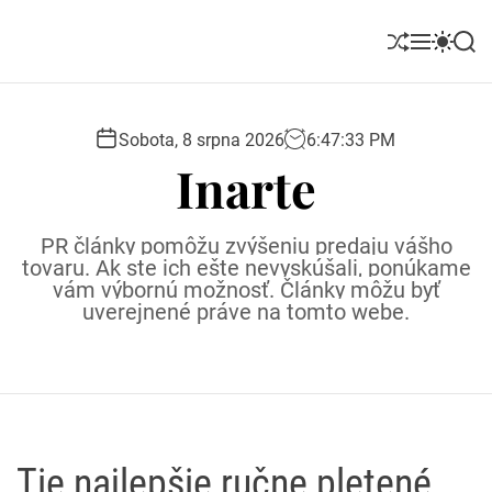
S
k
S
M
S
S
i
h
e
w
e
u
n
i
a
p
ff
u
t
r
t
l
c
c
Sobota, 8 srpna 2026
6
:
47
:
34
PM
o
e
h
h
Inarte
c
c
o
o
l
n
PR články pomôžu zvýšeniu predaju vášho
o
t
tovaru. Ak ste ich ešte nevyskúšali, ponúkame
r
e
vám výbornú možnosť. Články môžu byť
m
uverejnené práve na tomto webe.
o
n
d
t
e
Tie najlepšie ručne pletené