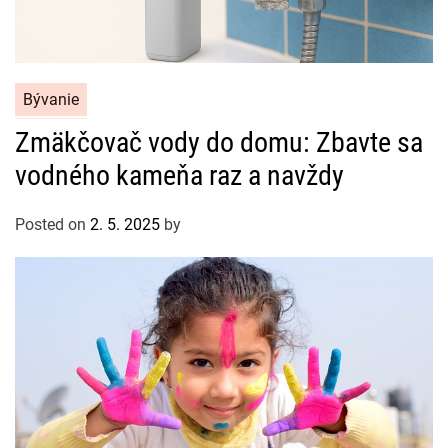
C
Bývanie
a
Zmäkčovač vody do domu: Zbavte sa
t
vodného kameňa raz a navždy
e
g
o
Posted on
2. 5. 2025
by
r
i
e
s