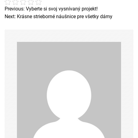
Previous:
Vyberte si svoj vysnívaný projekt!
N
Next:
Krásne strieborné náušnice pre všetky dámy
a
v
i
g
a
c
e
p
r
o