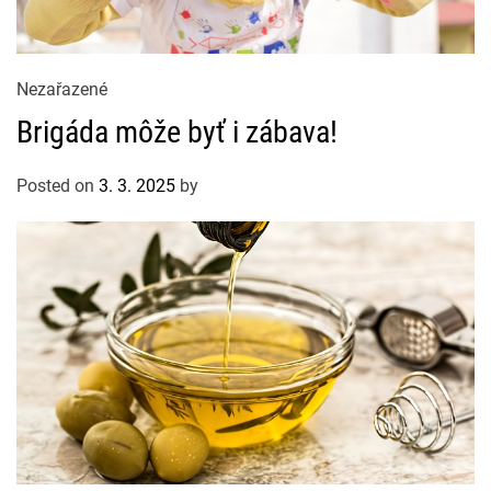
C
Nezařazené
a
Brigáda môže byť i zábava!
t
e
Posted on
3. 3. 2025
by
g
o
r
i
e
s