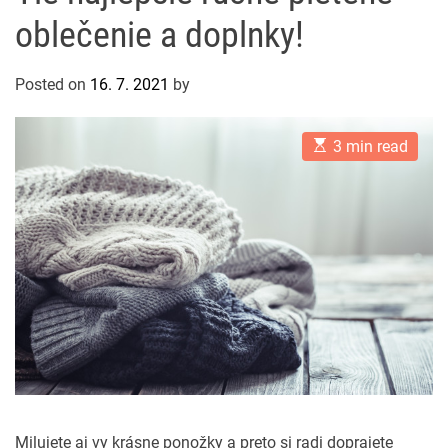
oblečenie a doplnky!
Posted on
16. 7. 2021
by
E
3 min read
s
t
i
m
a
t
e
d
r
e
a
d
t
i
m
e
Milujete aj vy krásne ponožky a preto si radi doprajete