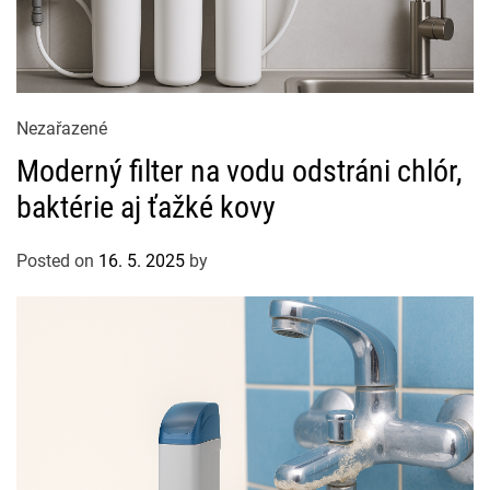
C
Nezařazené
a
Moderný filter na vodu odstráni chlór,
t
baktérie aj ťažké kovy
e
g
Posted on
16. 5. 2025
by
o
r
i
e
s