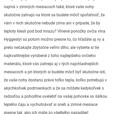
najmä v zimných mesiacoch také, ktoré vaše nohy
skutočne zahrajú na ktoré sa budete môcť spoľahnúť, že
vám v nich skutočne nebude zima ani v prípade, že by
teploty klesli pod bod mrazu? Vlnené ponožky ovčia vlna
Hyggestyl
sú potom možno presne to, čo hľadáte aj vy a
preto nečakajte zbytočne veľmi dlho, ale vyberte si tie
najkvalitnejšie vyrobené z toho najlepšieho ovčieho
materiálu, ktoré vás zahrejú aj v tých najchladnejších
mesiacoch a pri ktorých si budete môcť byť skutočne istí,
že vaše nohy dostanú práve toľko tepla, koľko potrebujú v
akýchkoľvek podmienkach a že sa môžete kedykoľvek s
radosťou a pohodlne uvelebiť na vašej pohovke so šálkou
teplého čaju a vychutnávať si sneh a zimné mesiace
presne tak, ako ich máte zo všetkého najradšej!