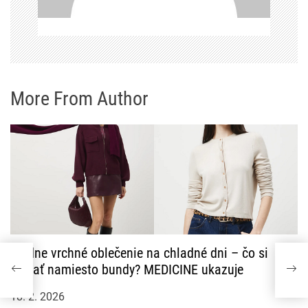
p
ř
í
s
More From Author
p
ě
v
e
k
Módne vrchné oblečenie na chladné dni – čo si
vybrať namiesto bundy? MEDICINE ukazuje
18. 2. 2026