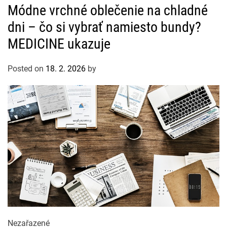
Módne vrchné oblečenie na chladné
t
dni – čo si vybrať namiesto bundy?
e
g
MEDICINE ukazuje
o
r
Posted on
18. 2. 2026
by
i
e
s
C
Nezařazené