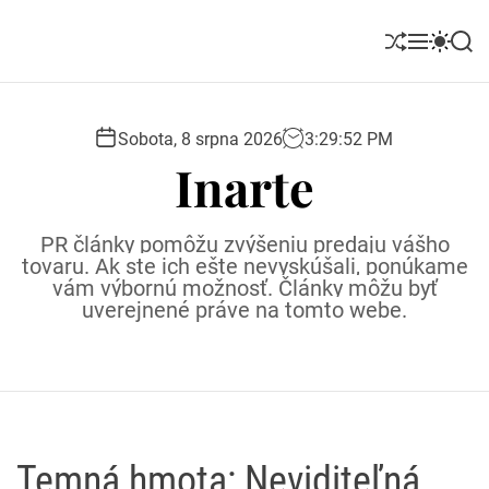
S
k
S
M
S
S
i
h
e
w
e
u
n
i
a
p
ff
u
t
r
t
l
c
c
Sobota, 8 srpna 2026
3
:
29
:
53
PM
o
e
h
h
Inarte
c
c
o
o
l
n
PR články pomôžu zvýšeniu predaju vášho
o
t
tovaru. Ak ste ich ešte nevyskúšali, ponúkame
r
e
vám výbornú možnosť. Články môžu byť
m
uverejnené práve na tomto webe.
o
n
d
t
e
Temná hmota: Neviditeľná