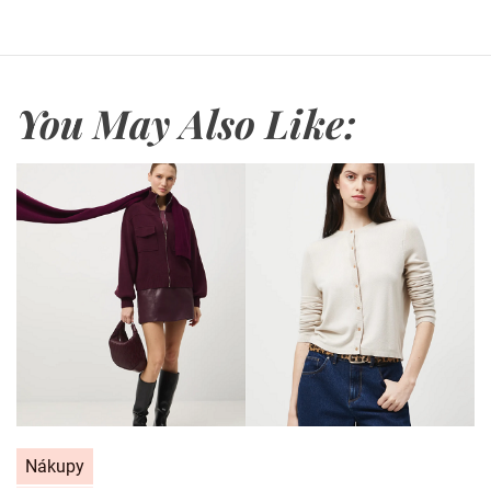
You May Also Like:
C
Nákupy
a