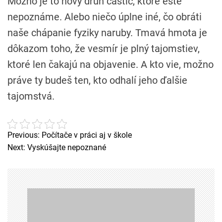
Možno je to nový druh častíc, ktoré ešte
nepoznáme. Alebo niečo úplne iné, čo obráti
naše chápanie fyziky naruby. Tmavá hmota je
dôkazom toho, že vesmír je plný tajomstiev,
ktoré len čakajú na objavenie. A kto vie, možno
práve ty budeš ten, kto odhalí jeho ďalšie
tajomstvá.
Previous:
Počítače v práci aj v škole
N
Next:
Vyskúšajte nepoznané
a
v
i
g