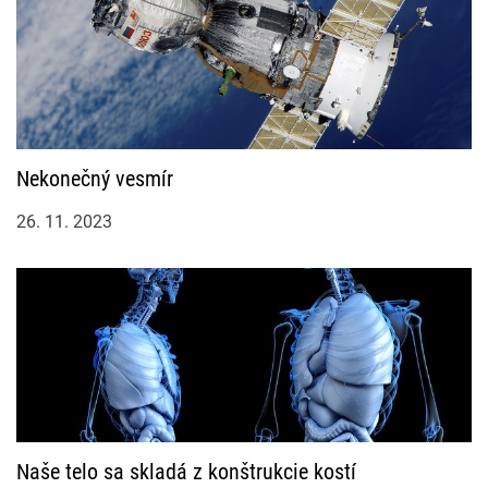
v
e
k
Nekonečný vesmír
26. 11. 2023
Naše telo sa skladá z konštrukcie kostí