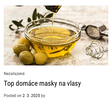
g
o
r
i
e
s
C
Nezařazené
a
Top domáce masky na vlasy
t
e
Posted on
2. 3. 2025
by
g
o
r