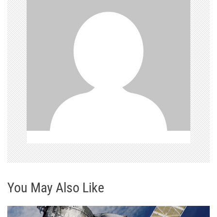
a
c
e
p
r
o
p
ř
í
s
You May Also Like
p
ě