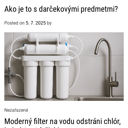
a
Ako je to s darčekovými predmetmi?
t
e
Posted on
5. 7. 2025
by
g
o
r
i
e
s
C
Nezařazené
a
Moderný filter na vodu odstráni chlór,
t