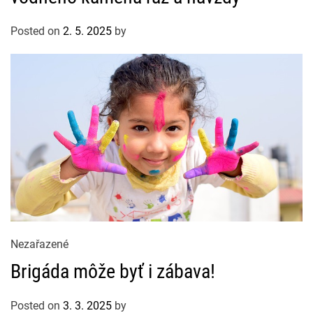
g
o
Posted on
2. 5. 2025
by
r
i
e
s
C
Nezařazené
a
Brigáda môže byť i zábava!
t
e
Posted on
3. 3. 2025
by