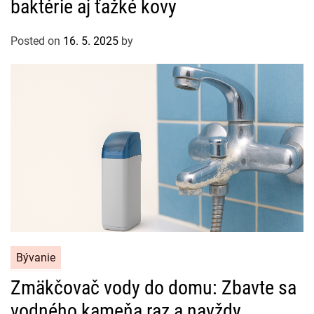
baktérie aj ťažké kovy
e
g
Posted on
16. 5. 2025
by
o
r
i
e
s
C
Bývanie
a
Zmäkčovač vody do domu: Zbavte sa
t
vodného kameňa raz a navždy
e