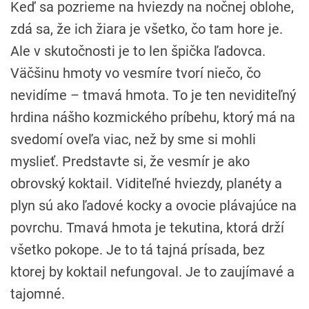
Keď sa pozrieme na hviezdy na nočnej oblohe,
zdá sa, že ich žiara je všetko, čo tam hore je.
Ale v skutočnosti je to len špička ľadovca.
Väčšinu hmoty vo vesmíre tvorí niečo, čo
nevidíme – tmavá hmota. To je ten neviditeľný
hrdina nášho kozmického príbehu, ktorý má na
svedomí oveľa viac, než by sme si mohli
myslieť. Predstavte si, že vesmír je ako
obrovský koktail. Viditeľné hviezdy, planéty a
plyn sú ako ľadové kocky a ovocie plávajúce na
povrchu. Tmavá hmota je tekutina, ktorá drží
všetko pokope. Je to tá tajná prísada, bez
ktorej by koktail nefungoval. Je to zaujímavé a
tajomné.