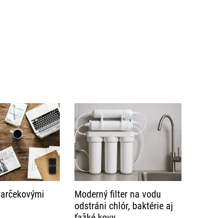
 darčekovými
Moderný filter na vodu
odstráni chlór, baktérie aj
ťažké kovy