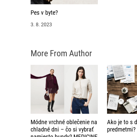
s
Pes v byte?
p
ě
3. 8. 2023
v
e
More From Author
k
Módne vrchné oblečenie na
Ako je to s
chladné dni – čo si vybrať
predmetmi?
namiesto bundy? MEDICINE