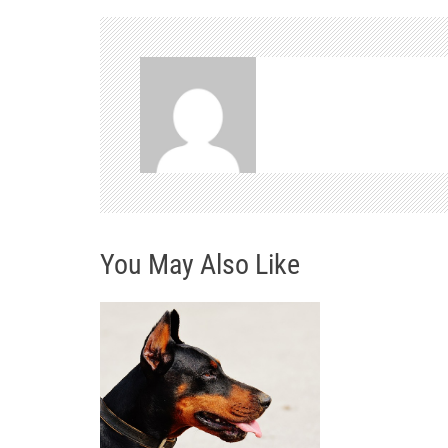
v
i
g
a
c
e
p
You May Also Like
r
o
p
ř
í