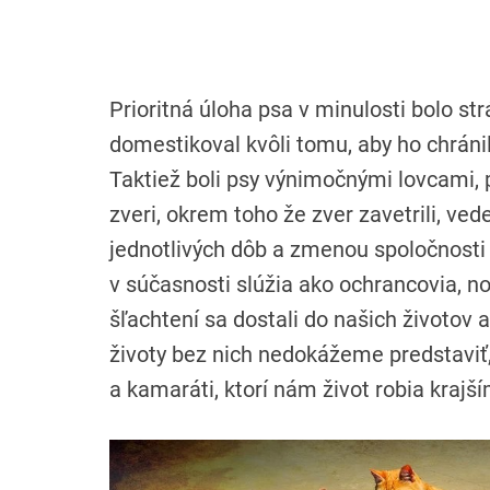
Prioritná úloha psa v minulosti bolo st
domestikoval kvôli tomu, aby ho chráni
Taktiež boli psy výnimočnými lovcami, 
zveri, okrem toho že zver zavetrili, ved
jednotlivých dôb a zmenou spoločnosti
v súčasnosti slúžia ako ochrancovia, n
šľachtení sa dostali do našich životov 
životy bez nich nedokážeme predstaviť, s
a kamaráti, ktorí nám život robia krajší