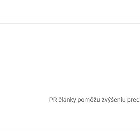
S
k
i
p
t
o
c
o
n
t
e
n
t
PR články pomôžu zvýšeniu preda