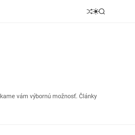
S
S
S
h
w
e
u
i
a
ff
t
r
l
c
c
e
h
h
c
o
l
o
r
m
o
d
onúkame vám výbornú možnosť. Články
e