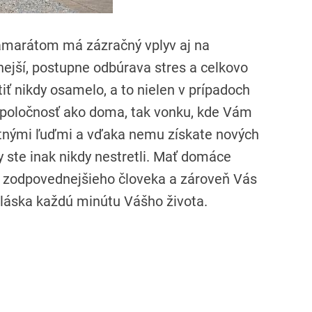
amarátom má zázračný vplyv aj na
nejší, postupne odbúrava stres a celkovo
iť nikdy osamelo, a to nielen v prípadoch
spoločnosť ako doma, tak vonku, kde Vám
atnými ľuďmi a vďaka nemu získate nových
 ste inak nikdy nestretli.
Mať domáce
s zodpovednejšieho človeka a zároveň Vás
 láska každú minútu Vášho života.