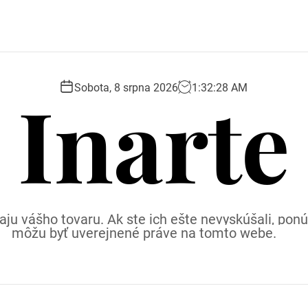
Inarte
Sobota, 8 srpna 2026
1
:
32
:
29
AM
ju vášho tovaru. Ak ste ich ešte nevyskúšali, p
môžu byť uverejnené práve na tomto webe.