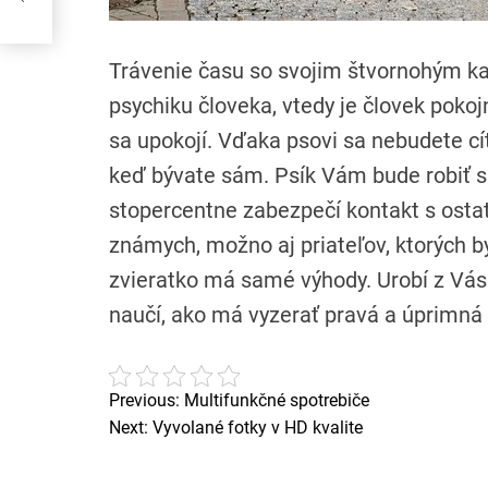
Trávenie času so svojim štvornohým k
psychiku človeka, vtedy je človek pokoj
sa upokojí. Vďaka psovi sa nebudete cít
keď bývate sám. Psík Vám bude robiť 
stopercentne zabezpečí kontakt s ost
známych, možno aj priateľov, ktorých by
zvieratko má samé výhody. Urobí z Vá
naučí, ako má vyzerať pravá a úprimná
Previous:
Multifunkčné spotrebiče
N
Next:
Vyvolané fotky v HD kvalite
a