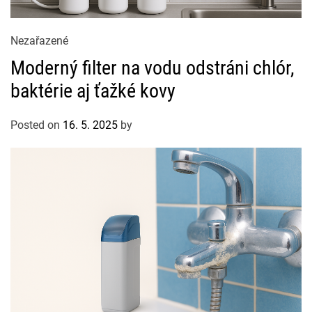
C
Nezařazené
a
Moderný filter na vodu odstráni chlór,
t
baktérie aj ťažké kovy
e
g
Posted on
16. 5. 2025
by
o
r
i
e
s