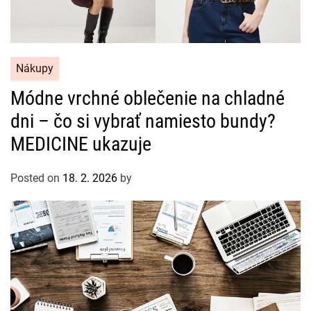
C
Nákupy
a
Módne vrchné oblečenie na chladné
t
dni – čo si vybrať namiesto bundy?
e
g
MEDICINE ukazuje
o
r
Posted on
18. 2. 2026
by
i
e
s