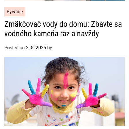
C
Bývanie
a
Zmäkčovač vody do domu: Zbavte sa
t
vodného kameňa raz a navždy
e
g
o
Posted on
2. 5. 2025
by
r
i
e
s