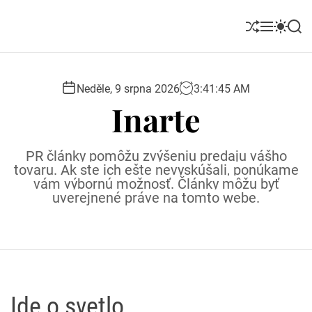
S
k
S
M
S
S
i
h
e
w
e
u
n
i
a
p
ff
u
t
r
t
l
c
c
Neděle, 9 srpna 2026
3
:
41
:
46
AM
o
e
h
h
Inarte
c
c
o
o
l
n
PR články pomôžu zvýšeniu predaju vášho
o
t
tovaru. Ak ste ich ešte nevyskúšali, ponúkame
r
e
vám výbornú možnosť. Články môžu byť
m
uverejnené práve na tomto webe.
o
n
d
t
e
Ide o svetlo