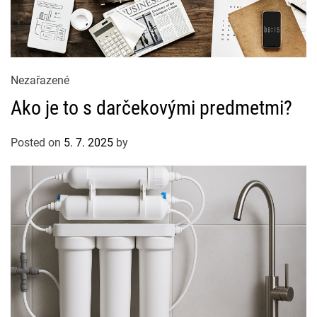
C
Nezařazené
a
Ako je to s darčekovými predmetmi?
t
e
Posted on
5. 7. 2025
by
g
o
r
i
e
s