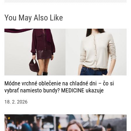
s
You May Also Like
p
ě
v
e
k
Módne vrchné oblečenie na chladné dni – čo si
vybrať namiesto bundy? MEDICINE ukazuje
18. 2. 2026