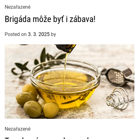
C
Nezařazené
a
Brigáda môže byť i zábava!
t
e
Posted on
3. 3. 2025
by
g
o
r
i
e
s
C
Nezařazené
a