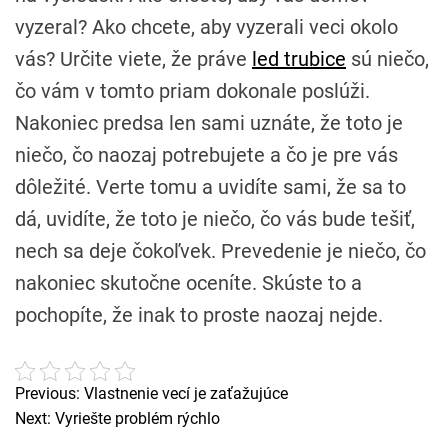
vyzeral? Ako chcete, aby vyzerali veci okolo
vás? Určite viete, že práve
led trubice
sú niečo,
čo vám v tomto priam dokonale poslúži.
Nakoniec predsa len sami uznáte, že toto je
niečo, čo naozaj potrebujete a čo je pre vás
dôležité. Verte tomu a uvidíte sami, že sa to
dá, uvidíte, že toto je niečo, čo vás bude tešiť,
nech sa deje čokoľvek. Prevedenie je niečo, čo
nakoniec skutočne oceníte. Skúste to a
pochopíte, že inak to proste naozaj nejde.
Previous:
Vlastnenie vecí je zaťažujúce
N
Next:
Vyriešte problém rýchlo
a