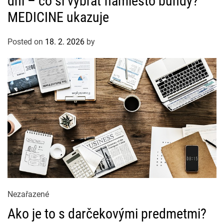
dni – čo si vybrať namiesto bundy?
g
MEDICINE ukazuje
o
r
Posted on
18. 2. 2026
by
i
e
s
C
Nezařazené
a
Ako je to s darčekovými predmetmi?
t