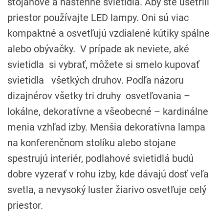
stojanové a nástenné svietidlá. Aby ste ušetrili
priestor používajte LED lampy. Oni sú viac
kompaktné a osvetľujú vzdialené kútiky spálne
alebo obývačky. V prípade ak neviete, aké
svietidla si vybrať, môžete si smelo kupovať
svietidla všetkých druhov. Podľa názoru
dizajnérov všetky tri druhy osvetľovania –
lokálne, dekoratívne a všeobecné – kardinálne
menia vzhľad izby. Menšia dekoratívna lampa
na konferenčnom stolíku alebo stojane
spestrujú interiér, podlahové svietidlá budú
dobre vyzerať v rohu izby, kde dávajú dosť veľa
svetla, a nevysoký luster žiarivo osvetľuje celý
priestor.