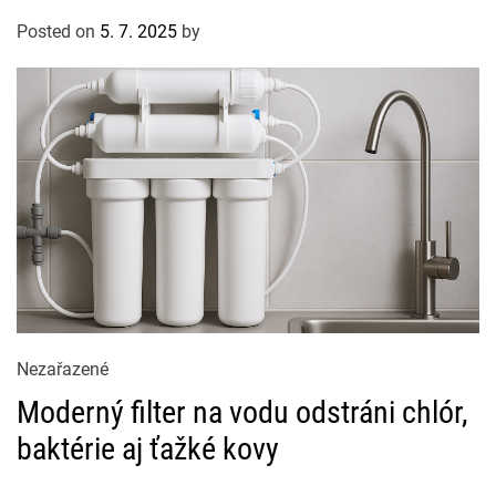
e
Posted on
5. 7. 2025
by
g
o
r
i
e
s
C
Nezařazené
a
Moderný filter na vodu odstráni chlór,
t
baktérie aj ťažké kovy
e
g