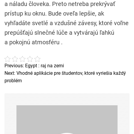
a náladu človeka. Preto netreba prekrývať
prístup ku oknu. Bude oveľa lepšie, ak
vyhľadáte svetlé a vzdušné závesy, ktoré voľne
prepúšťajú slnečné lúče a vytvárajú ľahkú
a pokojnú atmosféru .
Previous:
Egypt : raj na zemi
N
Next:
Vhodné aplikácie pre študentov, ktoré vyriešia každý
a
problém
v
i
g
a