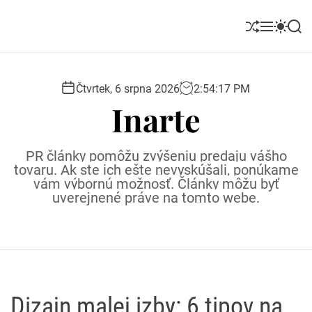
S
k
S
M
S
S
i
h
e
w
e
u
n
i
a
p
ff
u
t
r
t
l
c
c
Čtvrtek, 6 srpna 2026
2
:
54
:
18
PM
o
e
h
h
Inarte
c
c
o
o
l
n
PR články pomôžu zvýšeniu predaju vášho
o
t
tovaru. Ak ste ich ešte nevyskúšali, ponúkame
r
e
vám výbornú možnosť. Články môžu byť
m
uverejnené práve na tomto webe.
o
n
d
t
e
Dizajn malej izby: 6 tipov na