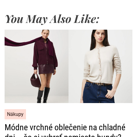
You May Also Like:
C
Nákupy
a
Módne vrchné oblečenie na chladné
t
e