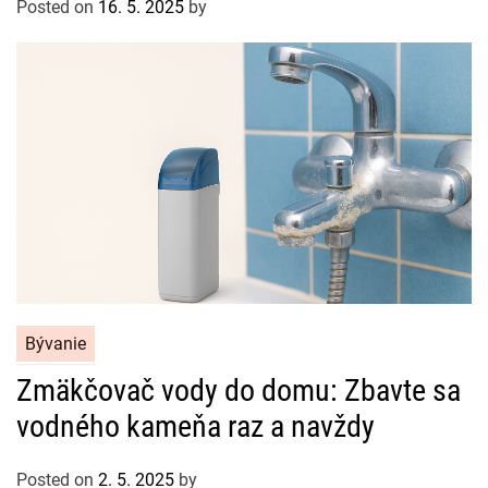
Posted on
16. 5. 2025
by
o
r
i
e
s
C
Bývanie
a
Zmäkčovač vody do domu: Zbavte sa
t
vodného kameňa raz a navždy
e
g
o
Posted on
2. 5. 2025
by