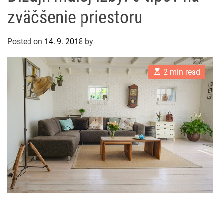
zväčšenie priestoru
Posted on
14. 9. 2018
by
E
2 min read
s
t
i
m
a
t
e
d
r
e
a
d
t
i
m
e