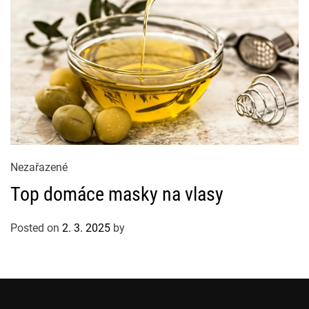
i
e
s
C
Nezařazené
a
Top domáce masky na vlasy
t
e
Posted on
2. 3. 2025
by
g
o
r
i
e