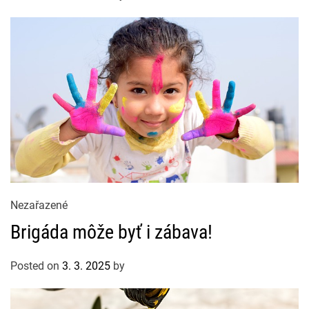
r
i
e
s
C
Nezařazené
a
Brigáda môže byť i zábava!
t
e
Posted on
3. 3. 2025
by
g
o
r