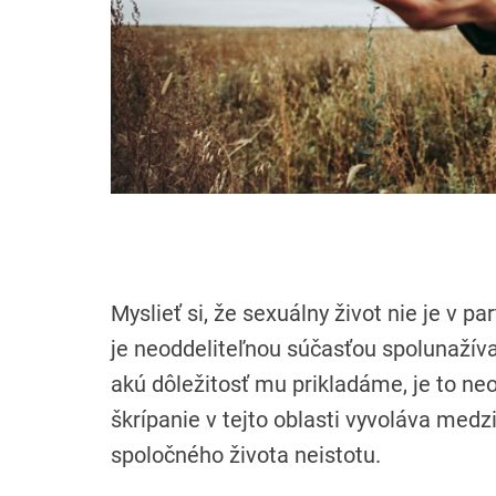
Myslieť si, že sexuálny život nie je v pa
je neoddeliteľnou súčasťou spolunažíva
akú dôležitosť mu prikladáme, je to neo
škrípanie v tejto oblasti vyvoláva medz
spoločného života neistotu.