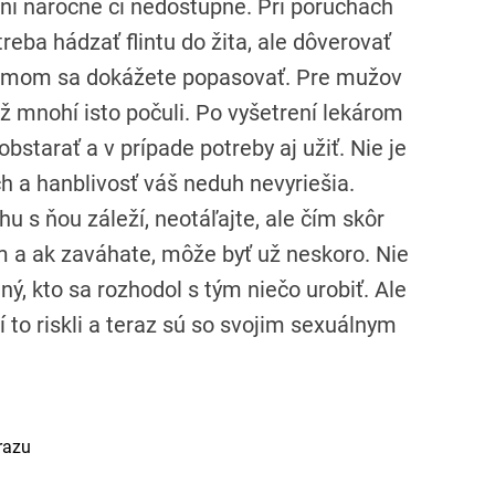
ani náročné či nedostupné. Pri poruchách
eba hádzať flintu do žita, ale dôverovať
blémom sa dokážete popasovať. Pre mužov
už mnohí isto počuli. Po vyšetrení lekárom
bstarať a v prípade potreby aj užiť. Nie je
h a hanblivosť váš neduh nevyriešia.
u s ňou záleží, neotáľajte, ale čím skôr
ám a ak zaváhate, môže byť už neskoro. Nie
diný, kto sa rozhodol s tým niečo urobiť. Ale
 to riskli a teraz sú so svojim sexuálnym
razu