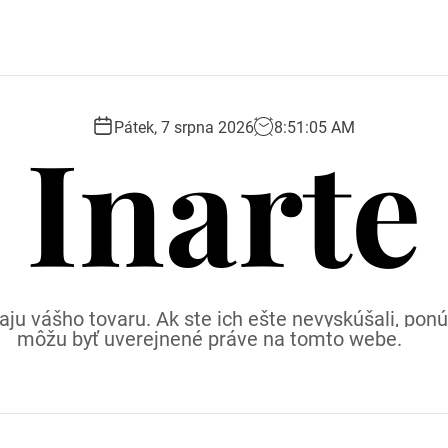
Inarte
Pátek, 7 srpna 2026
8
:
51
:
06
AM
ju vášho tovaru. Ak ste ich ešte nevyskúšali, p
môžu byť uverejnené práve na tomto webe.