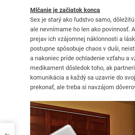
Mlčanie je začiatok konca
Sex je starý ako ľudstvo samo, dôležitú
ale nevnímame ho len ako povinnosť. Ak 
prejav ich vzájomnej náklonnosti a lásky
postupne spôsobuje chaos v duši, neist
a nakoniec príde ochladenie vzťahu a 
medikament
dôsledok toho, ak partner
komunikácia a každý sa uzavrie do svoj
prekonať, ale treba si navzájom dôvero