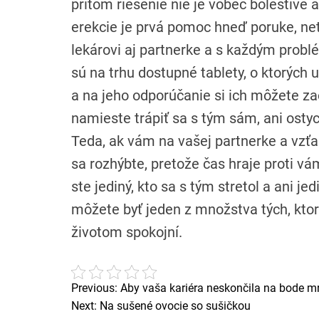
pritom riešenie nie je vôbec bolestivé 
erekcie je prvá pomoc hneď poruke, netr
lekárovi aj partnerke a s každým pro
sú na trhu dostupné tablety, o ktorých 
a na jeho odporúčanie si ich môžete zao
namieste trápiť sa s tým sám, ani ostyc
Teda, ak vám na vašej partnerke a vzťah
sa rozhýbte, pretože čas hraje proti v
ste jediný, kto sa s tým stretol a ani je
môžete byť jeden z množstva tých, ktorí
životom spokojní.
Previous:
Aby vaša kariéra neskončila na bode m
N
Next:
Na sušené ovocie so sušičkou
a