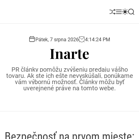
S
k
S
M
S
S
i
h
e
w
e
u
n
i
a
p
ff
u
t
r
t
l
c
c
Pátek, 7 srpna 2026
4
:
14
:
26
PM
o
e
h
h
Inarte
c
c
o
o
l
n
PR články pomôžu zvýšeniu predaju vášho
o
t
tovaru. Ak ste ich ešte nevyskúšali, ponúkame
r
e
vám výbornú možnosť. Články môžu byť
m
uverejnené práve na tomto webe.
o
n
d
t
e
Bezpečnosť na prvom mieste: