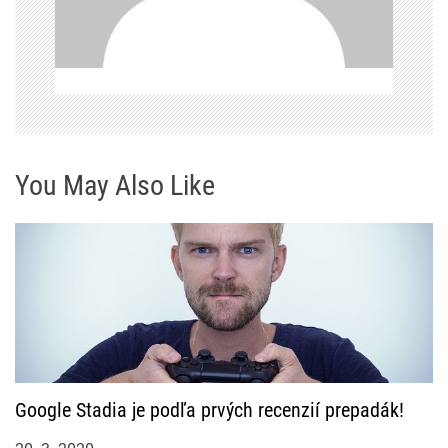
o
p
ř
í
s
You May Also Like
p
ě
v
e
k
Google Stadia je podľa prvých recenzií prepadák!