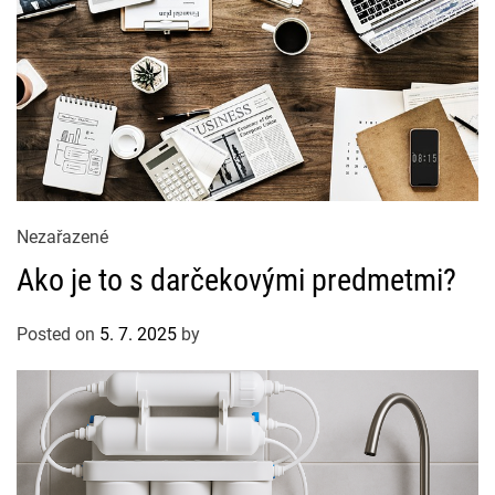
C
Nezařazené
a
Ako je to s darčekovými predmetmi?
t
e
Posted on
5. 7. 2025
by
g
o
r
i
e
s