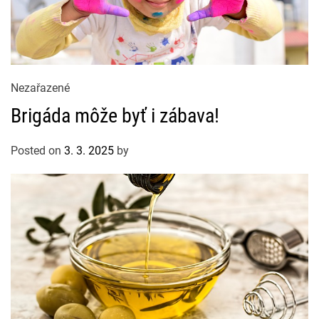
C
Nezařazené
a
Brigáda môže byť i zábava!
t
e
Posted on
3. 3. 2025
by
g
o
r
i
e
s