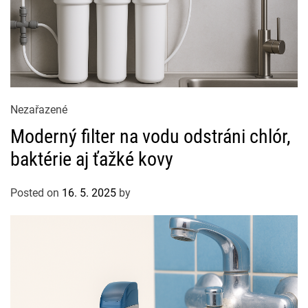
C
Nezařazené
a
Moderný filter na vodu odstráni chlór,
t
baktérie aj ťažké kovy
e
g
Posted on
16. 5. 2025
by
o
r
i
e
s