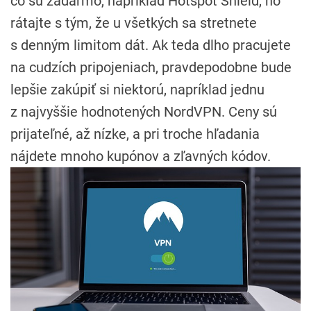
čo sú zadarmo, napríklad Hotspot Shield, no
rátajte s tým, že u všetkých sa stretnete
s denným limitom dát. Ak teda dlho pracujete
na cudzích pripojeniach, pravdepodobne bude
lepšie zakúpiť si niektorú, napríklad jednu
z najvyššie hodnotených NordVPN. Ceny sú
prijateľné, až nízke, a pri troche hľadania
nájdete mnoho kupónov a zľavných kódov.