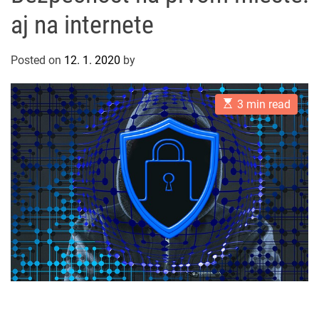
aj na internete
Posted on
12. 1. 2020
by
E
3 min read
s
t
i
m
a
t
e
d
r
e
a
d
t
i
m
e