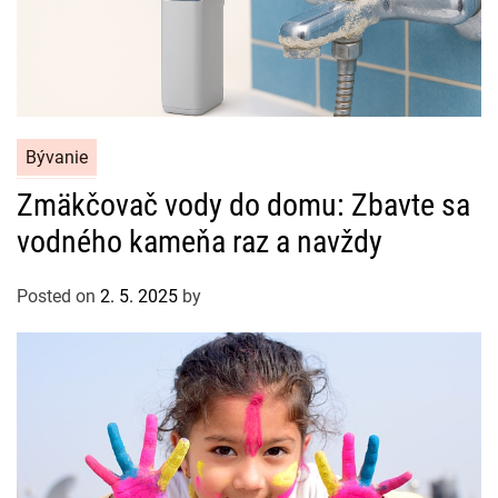
C
Bývanie
a
Zmäkčovač vody do domu: Zbavte sa
t
vodného kameňa raz a navždy
e
g
o
Posted on
2. 5. 2025
by
r
i
e
s