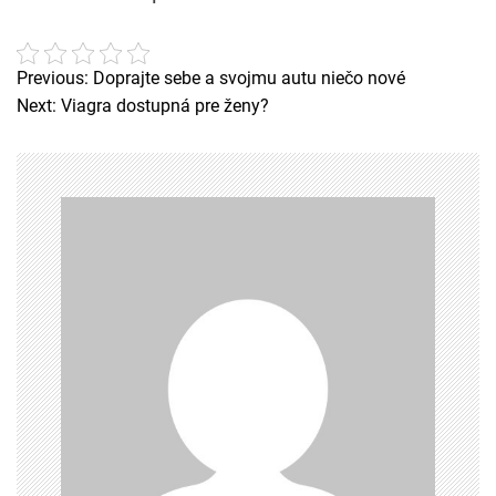
Previous:
Doprajte sebe a svojmu autu niečo nové
N
Next:
Viagra dostupná pre ženy?
a
v
i
g
a
c
e
p
r