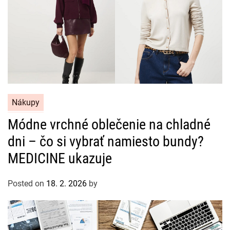
C
Nákupy
a
Módne vrchné oblečenie na chladné
t
dni – čo si vybrať namiesto bundy?
e
g
MEDICINE ukazuje
o
r
Posted on
18. 2. 2026
by
i
e
s