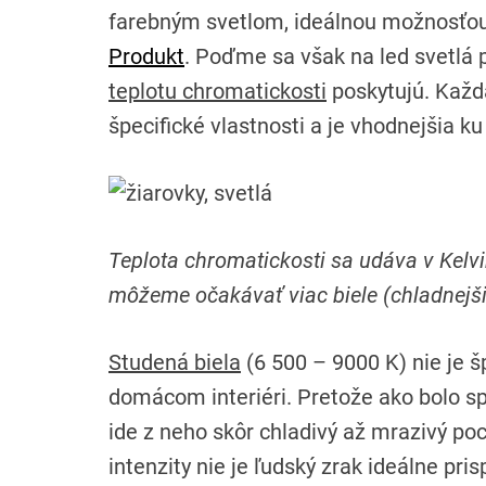
farebným svetlom, ideálnou možnosťo
Produkt
. Poďme sa však na led svetlá 
teplotu chromatickosti
poskytujú. Každá
špecifické vlastnosti a je vhodnejšia 
Teplota chromatickosti sa udáva v Kelvin
môžeme očakávať viac biele (chladnejšie
Studená biela
(6 500 – 9000 K) nie je š
domácom interiéri. Pretože ako bolo s
ide z neho skôr chladivý až mrazivý poc
intenzity nie je ľudský zrak ideálne pri