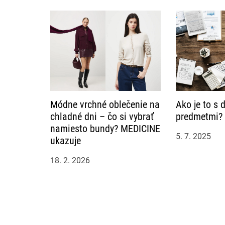
o
p
ř
í
s
Módne vrchné oblečenie na
Ako je to s
p
chladné dni – čo si vybrať
predmetmi?
ě
namiesto bundy? MEDICINE
5. 7. 2025
ukazuje
v
18. 2. 2026
e
k