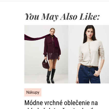
You May Also Like:
C
Nákupy
a
Módne vrchné oblečenie na
t