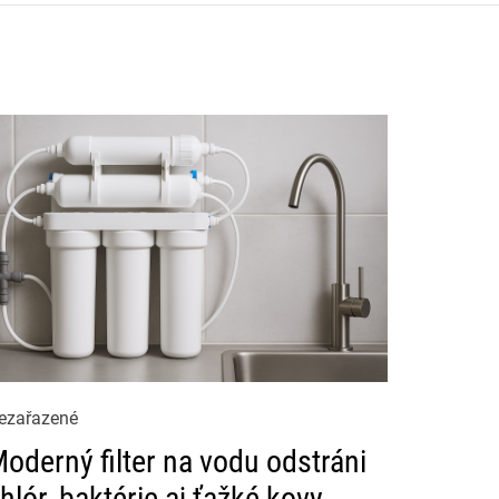
ezařazené
oderný filter na vodu odstráni
hlór, baktérie aj ťažké kovy