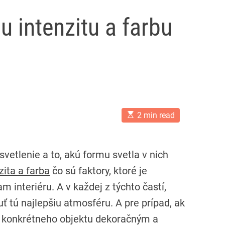
u intenzitu a farbu
E
2 min read
s
t
i
m
vetlenie a to, akú formu svetla v nich
a
t
zita a farba
čo sú faktory, ktoré je
e
d
m interiéru. A v každej z týchto častí,
r
e
 tú najlepšiu atmosféru. A pre prípad, ak
a
d
o konkrétneho objektu dekoračným a
t