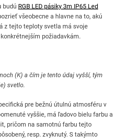
i
u budú
RGB LED pásiky 3m IP65 Led
m
e
pozrieť všeobecne a hlavne na to, akú
 z tejto teploty svetla má svoje
ku konkrétnejším požiadavkám.
och (K) a čím je tento údaj vyšší, tým
) svetlo.
pecifická pre bežnú útulnú atmosféru v
pomenuté vyššie, má ľadovo bielu farbu a
it, pričom na samotnú farbu tejto
spôsobený, resp. zvyknutý. S takýmto