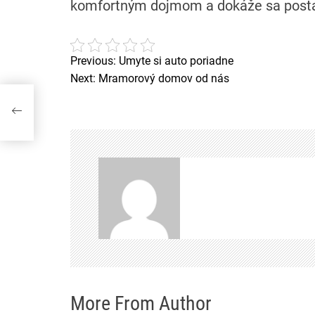
komfortným dojmom a dokáže sa posta
Previous:
Umyte si auto poriadne
N
Next:
Mramorový domov od nás
a
v
i
g
a
c
e
p
More From Author
r