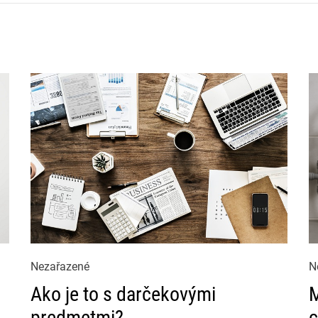
C
C
Nezařazené
N
a
a
Ako je to s darčekovými
M
t
t
predmetmi?
c