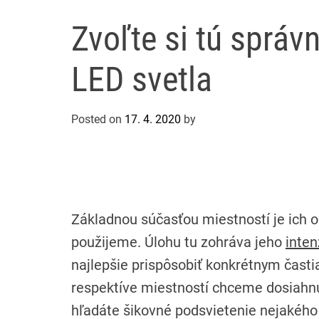
Zvoľte si tú správn
LED svetla
Posted on
17. 4. 2020
by
Základnou súčasťou miestností je ich os
použijeme. Úlohu tu zohráva jeho
inten
najlepšie prispôsobiť konkrétnym častia
respektíve miestností chceme dosiahnuť
hľadáte šikovné podsvietenie nejakéh