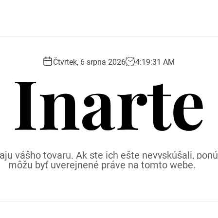
Inarte
Čtvrtek, 6 srpna 2026
4
:
19
:
32
AM
ju vášho tovaru. Ak ste ich ešte nevyskúšali, p
môžu byť uverejnené práve na tomto webe.