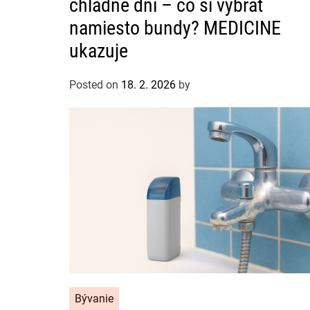
chladné dni – čo si vybrať
e
g
namiesto bundy? MEDICINE
o
ukazuje
r
i
Posted on
18. 2. 2026
by
e
s
C
Bývanie