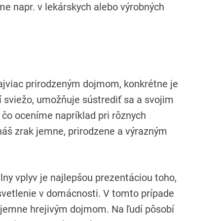
me napr. v lekárskych alebo výrobných
ajviac prirodzeným dojmom, konkrétne je
sviežo, umožňuje sústrediť sa a svojim
čo oceníme napríklad pri rôznych
 náš zrak jemne, prirodzene a výrazným
álny vplyv je najlepšou prezentáciou toho,
svetlenie v domácnosti. V tomto prípade
príjemne hrejivým dojmom. Na ľudí pôsobí