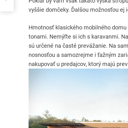
Pokiaľ by vám však takáto výška stropu
vyššie domčeky. Ďalšou možnosťou ej i
Hmotnosť klasického mobilného domu 
tonami. Nemýľte si ich s karavanmi. Na 
sú určené na časté prevážanie. Na sam
nosnosťou a samozrejme i ťažným zaria
nakupovať u predajcov, ktorý majú pre