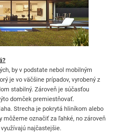
á?
rých, by v podstate nebol mobilným
rý je vo väčšine prípadov, vyrobený z
 dom stabilný. Zároveň je súčasťou
kýto domček premiestňovať.
ha. Strecha je pokrytá hliníkom alebo
y môžeme označiť za ľahké, no zároveň
využívajú najčastejšie.