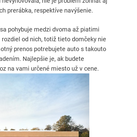
 nevyhovovala, nie je problém zohnať aj
ch prerábka, respektíve navýšenie.
sa pohybuje medzi dvoma až piatimi
rozdiel od nich, totiž tieto domčeky nie
otný prenos potrebujete auto s takouto
dením. Najlepšie je, ak budete
voz na vami určené miesto už v cene.