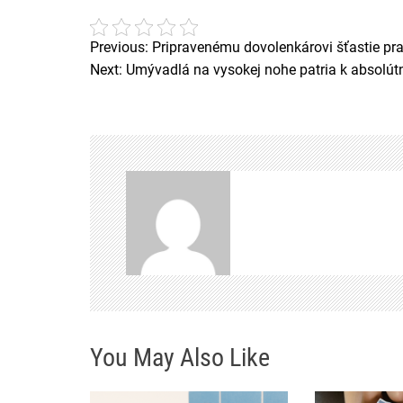
Previous:
Pripravenému dovolenkárovi šťastie pra
N
Next:
Umývadlá na vysokej nohe patria k absolút
a
v
i
g
a
c
e
p
You May Also Like
r
o