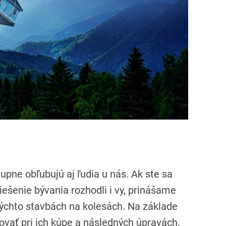
i
m
e
tupne obľubujú aj ľudia u nás. Ak ste sa
 riešenie bývania rozhodli i vy, prinášame
týchto stavbách na kolesách. Na základe
vať pri ich kúpe a následných úpravách.