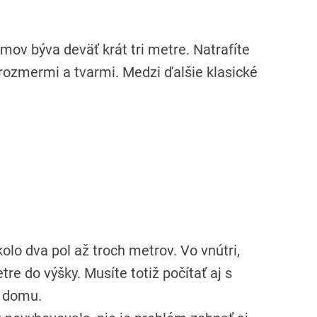
v býva deväť krát tri metre. Natrafíte
 rozmermi a tvarmi. Medzi ďalšie klasické
lo dva pol až troch metrov. Vo vnútri,
re do výšky. Musíte totiž počítať aj s
e domu.