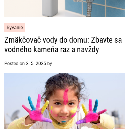
C
Bývanie
a
Zmäkčovač vody do domu: Zbavte sa
t
vodného kameňa raz a navždy
e
g
o
Posted on
2. 5. 2025
by
r
i
e
s