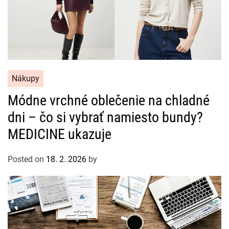
C
Nákupy
a
Módne vrchné oblečenie na chladné
t
dni – čo si vybrať namiesto bundy?
e
g
MEDICINE ukazuje
o
r
Posted on
18. 2. 2026
by
i
e
s