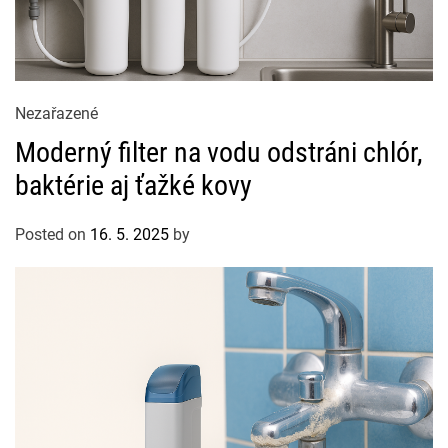
C
Nezařazené
a
Moderný filter na vodu odstráni chlór,
t
baktérie aj ťažké kovy
e
g
Posted on
16. 5. 2025
by
o
r
i
e
s