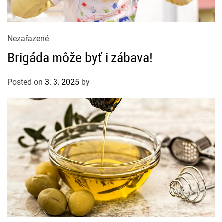
C
Nezařazené
a
Brigáda môže byť i zábava!
t
e
Posted on
3. 3. 2025
by
g
o
r
i
e
s