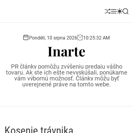
S
k
S
M
S
S
i
h
e
w
e
u
n
i
a
p
ff
u
t
r
t
l
c
c
Pondělí, 10 srpna 2026
10
:
25
:
34
AM
o
e
h
h
Inarte
c
c
o
o
l
n
PR články pomôžu zvýšeniu predaju vášho
o
t
tovaru. Ak ste ich ešte nevyskúšali, ponúkame
r
e
vám výbornú možnosť. Články môžu byť
m
uverejnené práve na tomto webe.
o
n
d
t
e
Kosenie trávnika