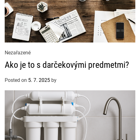
C
Nezařazené
a
Ako je to s darčekovými predmetmi?
t
e
Posted on
5. 7. 2025
by
g
o
r
i
e
s