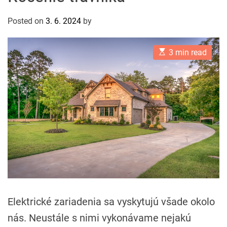
Posted on
3. 6. 2024
by
E
3 min read
s
t
i
m
a
t
e
d
r
e
a
d
t
i
m
e
Elektrické zariadenia sa vyskytujú všade okolo
nás. Neustále s nimi vykonávame nejakú