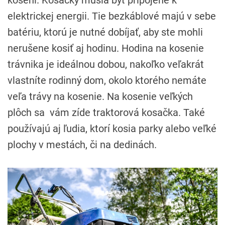
kosení. Kosačky musia byť pripojené k
elektrickej energii. Tie bezkáblové majú v sebe
batériu, ktorú je nutné dobíjať, aby ste mohli
nerušene kosiť aj hodinu. Hodina na kosenie
trávnika je ideálnou dobou, nakoľko veľakrát
vlastníte rodinný dom, okolo ktorého nemáte
veľa trávy na kosenie. Na kosenie veľkých
plôch sa vám zíde traktorová kosačka. Také
používajú aj ľudia, ktorí kosia parky alebo veľké
plochy v mestách, či na dedinách.