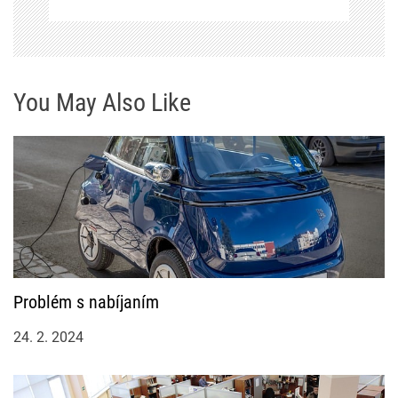
ř
í
s
You May Also Like
p
ě
v
e
k
Problém s nabíjaním
24. 2. 2024